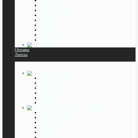
Классические
Квадратные
Кошка Лисичка
Капли Авиатор
Круглые
Спортивные
Бабочка
Нестандартные
Wayfarer
Солнцезащитные очки
Оправы
Линзы
Линзы для очков
Традиционные
Бифокальные
Прогрессивные
Компьютерные
Офисные
Смотреть все
Контактные Линзы
Однодневные
Двухнедельные
Ежемесячные
Традиционные
Цветные
Смотреть все