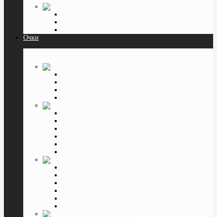
Растворы капли
От 160 мл.
До 160 мл.
Капли в глаза
Очки
Очки для Водителя
Для ночи
Дневные
Антифары
Клипоны на очки
Очки для Компьютера
SPG (Фёдоровские)
Matsuda
Gunnar
Mystery
Xiaomi
Смотреть все
Очки Тренажёры
Лазер Вижн
Матсуда
Супер Вижн
SPG (Фёдоровские)
Доктор Грасс
Смотреть все
Готовые очки