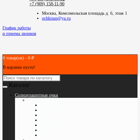
+7 (909) 158-11-90
Москва, Комсомольская площадь д. 6, этаж 1
ochkisun@ya.ru
График работы
и приема звонков
0 товар(ов) - 0 ₽
В корзине пусто!
Каталог
Cолнцезащитные очки
ПО БРЕНДАМ
Bvlgari
Blumarine
Prada
Baldesarini
PolarONE
Vogue
Police