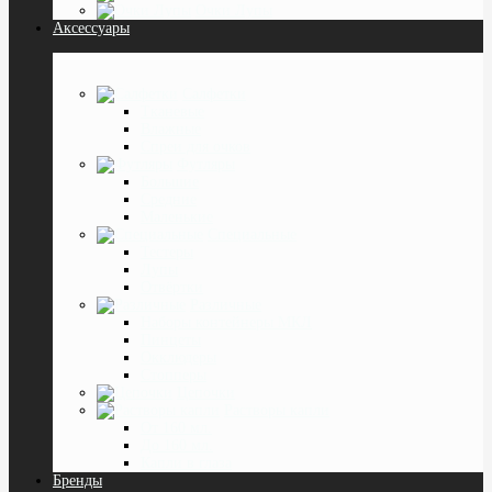
Очки Лупы
Аксессуары
Салфетки
Тканевые
Влажные
Спреи для очков
Футляры
Большие
Средние
Маленькие
Специальные
Тестеры
Лупы
Отвёртки
Различные
Наборы контейнеры МКЛ
Пинцеты
Окклюдеры
Cтопперы
Цепочки
Растворы капли
От 160 мл.
До 160 мл.
Капли в глаза
Бренды