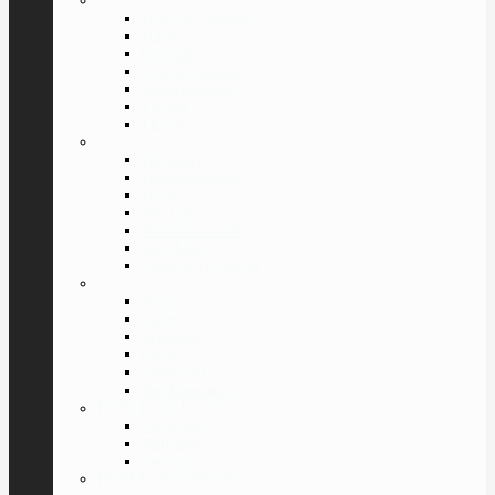
»
Dolce & Gabbana
Furla
Givenchy
Giorgio Armani
Laura Biagiotti
Lacoste
Luxury
»
Pal Zileri
Porsche Design
Police
Ray Ban
Roberto Cavalli
Tom Ford
Valentin Yudashkin
»
Versace
Guess
Trussardi
Cazal
Swarovski
Все Бренды
⇓
ПОИСК ПО ПОЛУ
Мужские
Женские
Унисекс
ПОИСК ПО ФОРМЕ