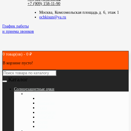
+7 (909) 158-11-90
Москва, Комсомольская площадь д. 6, этаж 1
ochkisun@ya.ru
График работы
и приема звонков
0 товар(ов) - 0 ₽
В корзине пусто!
Каталог
Cолнцезащитные очки
ПО БРЕНДАМ
Bvlgari
Blumarine
Prada
Baldesarini
PolarONE
Vogue
Police