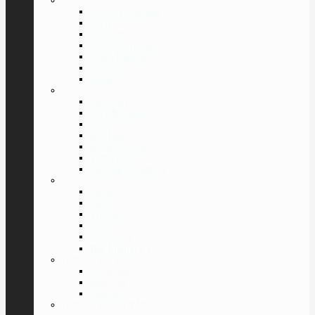
»
Dolce & Gabbana
Furla
Givenchy
Giorgio Armani
Laura Biagiotti
Lacoste
Luxury
»
Pal Zileri
Porsche Design
Police
Ray Ban
Roberto Cavalli
Tom Ford
Valentin Yudashkin
»
Versace
Guess
Trussardi
Cazal
Swarovski
Все Бренды
⇓
ПОИСК ПО ПОЛУ
Мужские
Женские
Унисекс
ПОИСК ПО ФОРМЕ