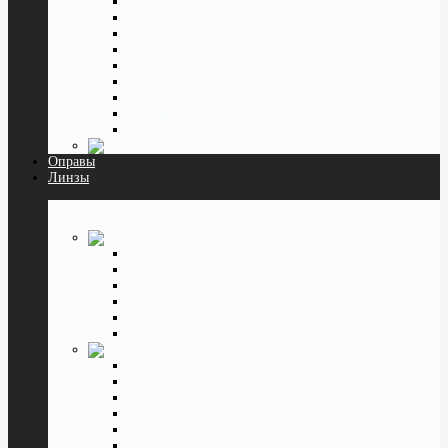
Классические
Квадратные
Кошка Лисичка
Капли Авиатор
Круглые
Спортивные
Бабочка
Нестандартные
Wayfarer
Солнцезащитные очки
Оправы
Линзы
Линзы для очков
Традиционные
Бифокальные
Прогрессивные
Компьютерные
Офисные
Смотреть все
Контактные Линзы
Однодневные
Двухнедельные
Ежемесячные
Традиционные
Цветные
Смотреть все