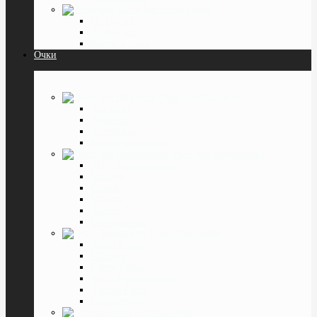
Растворы капли
От 160 мл.
До 160 мл.
Капли в глаза
Очки
Очки для Водителя
Для ночи
Дневные
Антифары
Клипоны на очки
Очки для Компьютера
SPG (Фёдоровские)
Matsuda
Gunnar
Mystery
Xiaomi
Смотреть все
Очки Тренажёры
Лазер Вижн
Матсуда
Супер Вижн
SPG (Фёдоровские)
Доктор Грасс
Смотреть все
Готовые очки