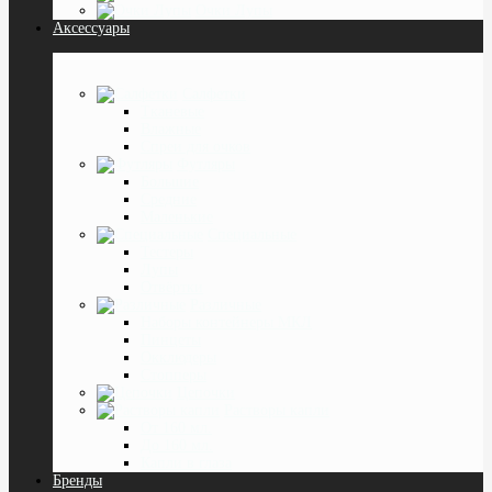
Очки Лупы
Аксессуары
Салфетки
Тканевые
Влажные
Спреи для очков
Футляры
Большие
Средние
Маленькие
Специальные
Тестеры
Лупы
Отвёртки
Различные
Наборы контейнеры МКЛ
Пинцеты
Окклюдеры
Cтопперы
Цепочки
Растворы капли
От 160 мл.
До 160 мл.
Капли в глаза
Бренды