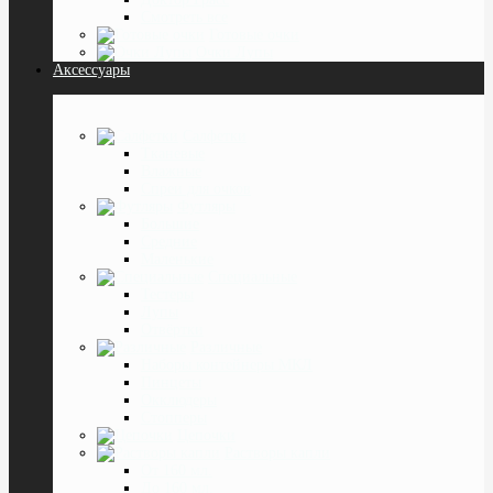
Смотреть все
Готовые очки
Очки Лупы
Аксессуары
Салфетки
Тканевые
Влажные
Спреи для очков
Футляры
Большие
Средние
Маленькие
Специальные
Тестеры
Лупы
Отвёртки
Различные
Наборы контейнеры МКЛ
Пинцеты
Окклюдеры
Cтопперы
Цепочки
Растворы капли
От 160 мл.
До 160 мл.