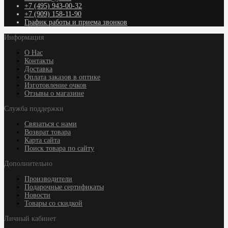
+7 (495) 943-00-32
+7 (909) 158-11-90
График работы и приема звонков
Информация
О Нас
Контакты
Доставка
Оплата заказов в оптике
Изготовление очков
Отзывы о магазине
Служба поддержки
Связаться с нами
Возврат товара
Карта сайта
Поиск товара по сайту
Дополнительно
Производители
Подарочные сертификаты
Новости
Товары со скидкой
Личный кабинет