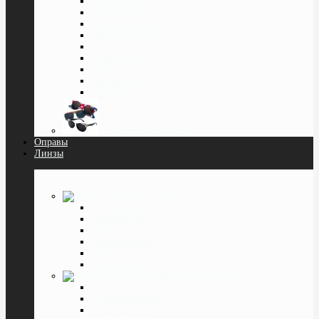
Классические
Квадратные
Кошка Лисичка
Капли Авиатор
Круглые
Спортивные
Бабочка
Нестандартные
Wayfarer
Солнцезащитные очки
Оправы
Линзы
Линзы для очков
Традиционные
Бифокальные
Прогрессивные
Компьютерные
Офисные
Смотреть все
Контактные Линзы
Однодневные
Двухнедельные
Ежемесячные