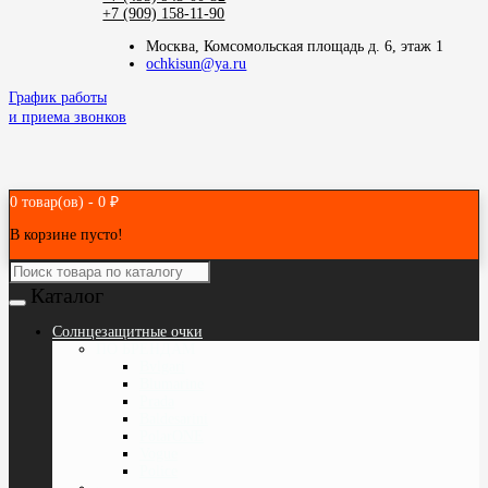
+7 (909) 158-11-90
Москва, Комсомольская площадь д. 6, этаж 1
ochkisun@ya.ru
График работы
и приема звонков
0 товар(ов) - 0 ₽
В корзине пусто!
Каталог
Cолнцезащитные очки
ПО БРЕНДАМ
Bvlgari
Blumarine
Prada
Baldesarini
PolarONE
Vogue
Police