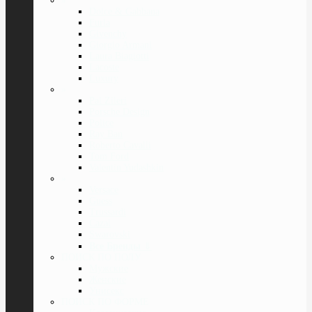
»
Dolce & Gabbana
Furla
Givenchy
Giorgio Armani
Laura Biagiotti
Lacoste
Luxury
»
Pal Zileri
Porsche Design
Police
Ray Ban
Roberto Cavalli
Tom Ford
Valentin Yudashkin
»
Versace
Guess
Trussardi
Cazal
Swarovski
Все Бренды
⇓
ПОИСК ПО ПОЛУ
Мужские
Женские
Унисекс
ПОИСК ПО ФОРМЕ