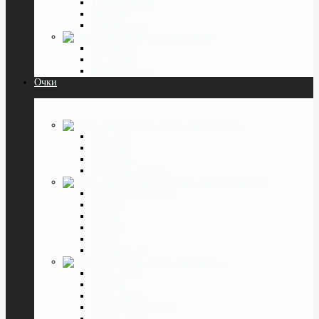
Традиционные
Цветные
Смотреть все
Растворы капли
От 160 мл.
До 160 мл.
Капли в глаза
Очки
Очки для Водителя
Для ночи
Дневные
Антифары
Клипоны на очки
Очки для Компьютера
SPG (Фёдоровские)
Matsuda
Gunnar
Mystery
Xiaomi
Смотреть все
Очки Тренажёры
Лазер Вижн
Матсуда
Супер Вижн
SPG (Фёдоровские)
Доктор Грасс