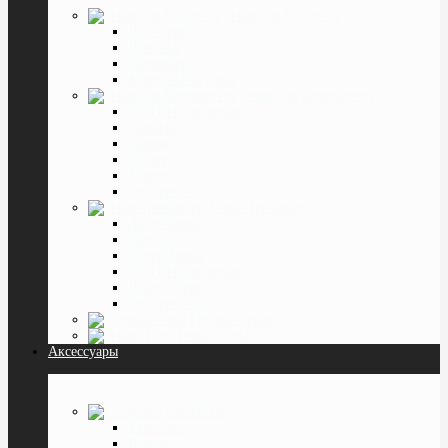
Очки для Водителя
Для ночи
Дневные
Антифары
Клипоны на очки
Очки для Компьютера
SPG (Фёдоровские)
Matsuda
Gunnar
Mystery
Xiaomi
Смотреть все
Очки Тренажёры
Лазер Вижн
Матсуда
Супер Вижн
SPG (Фёдоровские)
Доктор Грасс
Смотреть все
Готовые очки
Очки Лупы
Аксессуары
Салфетки
Тканевые
Влажные