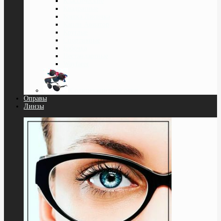
Классические
Квадратные
Кошка Лисичка
Капли Авиатор
Круглые
Спортивные
Бабочка
Нестандартные
Wayfarer
Солнцезащитные очки
Оправы
Линзы