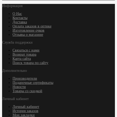
Информация
О Нас
Контакты
Доставка
Оплата заказов в оптике
Изготовление очков
Отзывы о магазине
Служба поддержки
Связаться с нами
Возврат товара
Карта сайта
Поиск товара по сайту
Дополнительно
Производители
Подарочные сертификаты
Новости
Товары со скидкой
Личный кабинет
Личный кабинет
История заказов
Мои закладки