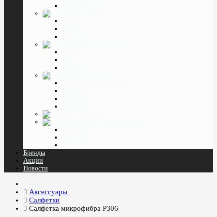
Спреи для очков
Футляры
Большие
Средние
Маленькие
Специальные
Тестеры
Лупы
Отвёртки
Различные
Наборы контейнеры МКЛ
Пинцеты
Окклюдеры
Cтопперы
Цепочки
Растворы капли
От 160 мл.
До 160 мл.
Капли в глаза
Бренды
Акции
Новости
Аксессуары
Салфетки
Салфетка микрофибра P306