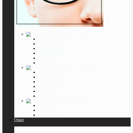
Линзы для очков
Традиционные
Бифокальные
Прогрессивные
Компьютерные
Офисные
Смотреть все
Контактные Линзы
Однодневные
Двухнедельные
Ежемесячные
Традиционные
Цветные
Смотреть все
Растворы капли
От 160 мл.
До 160 мл.
Капли в глаза
Очки