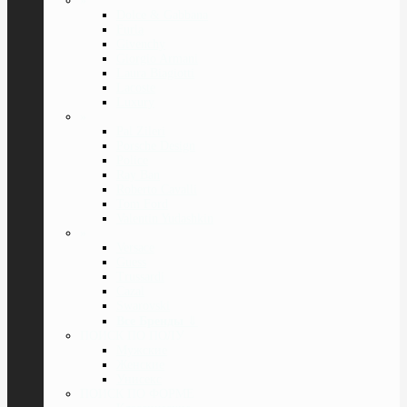
»
Dolce & Gabbana
Furla
Givenchy
Giorgio Armani
Laura Biagiotti
Lacoste
Luxury
»
Pal Zileri
Porsche Design
Police
Ray Ban
Roberto Cavalli
Tom Ford
Valentin Yudashkin
»
Versace
Guess
Trussardi
Cazal
Swarovski
Все Бренды
⇓
ПОИСК ПО ПОЛУ
Мужские
Женские
Унисекс
ПОИСК ПО ФОРМЕ