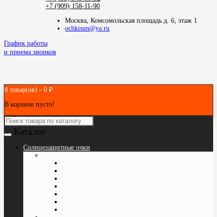
+7 (909) 158-11-90
Москва, Комсомольская площадь д. 6, этаж 1
ochkisun@ya.ru
График работы
и приема звонков
0 товар(ов) - 0 ₽
В корзине пусто!
Каталог
Cолнцезащитные очки
ПО БРЕНДАМ
Bvlgari
Blumarine
Prada
Baldesarini
PolarONE
Vogue
Police