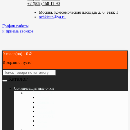
+7 (909) 158-11-90
Москва, Комсомольская площадь д. 6, этаж 1
ochkisun@ya.ru
График работы
и приема звонков
0 товар(ов) - 0 ₽
В корзине пусто!
Каталог
Cолнцезащитные очки
ПО БРЕНДАМ
Bvlgari
Blumarine
Prada
Baldesarini
PolarONE
Vogue
Police