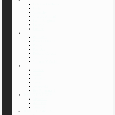
»
Dolce & Gabbana
Furla
Givenchy
Giorgio Armani
Laura Biagiotti
Lacoste
Luxury
»
Pal Zileri
Porsche Design
Police
Ray Ban
Roberto Cavalli
Tom Ford
Valentin Yudashkin
»
Versace
Guess
Trussardi
Cazal
Swarovski
Все Бренды
⇓
ПОИСК ПО ПОЛУ
Мужские
Женские
Унисекс
ПОИСК ПО ФОРМЕ