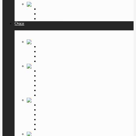
Растворы капли
От 160 мл.
До 160 мл.
Капли в глаза
Очки
Очки для Водителя
Для ночи
Дневные
Антифары
Клипоны на очки
Очки для Компьютера
SPG (Фёдоровские)
Matsuda
Gunnar
Mystery
Xiaomi
Смотреть все
Очки Тренажёры
Лазер Вижн
Матсуда
Супер Вижн
SPG (Фёдоровские)
Доктор Грасс
Смотреть все
Готовые очки