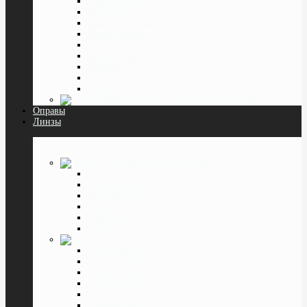
Классические
Квадратные
Кошка Лисичка
Капли Авиатор
Круглые
Спортивные
Бабочка
Нестандартные
Wayfarer
Солнцезащитные очки
Оправы
Линзы
Линзы для очков
Традиционные
Бифокальные
Прогрессивные
Компьютерные
Офисные
Смотреть все
Контактные Линзы
Однодневные
Двухнедельные
Ежемесячные
Традиционные
Цветные
Смотреть все