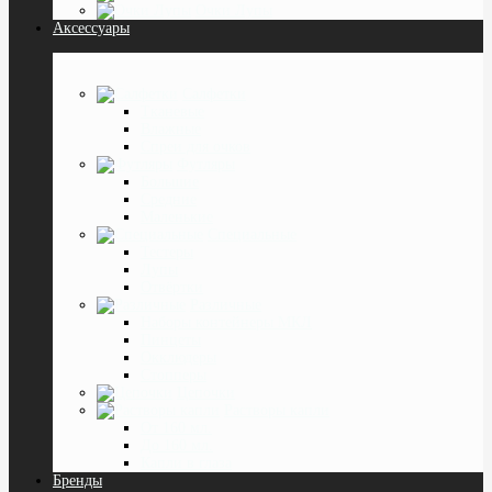
Очки Лупы
Аксессуары
Салфетки
Тканевые
Влажные
Спреи для очков
Футляры
Большие
Средние
Маленькие
Специальные
Тестеры
Лупы
Отвёртки
Различные
Наборы контейнеры МКЛ
Пинцеты
Окклюдеры
Cтопперы
Цепочки
Растворы капли
От 160 мл.
До 160 мл.
Капли в глаза
Бренды