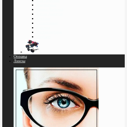
Классические
Квадратные
Кошка Лисичка
Капли Авиатор
Круглые
Спортивные
Бабочка
Нестандартные
Wayfarer
Солнцезащитные очки
Оправы
Линзы