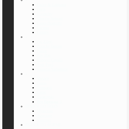
»
Dolce & Gabbana
Furla
Givenchy
Giorgio Armani
Laura Biagiotti
Lacoste
Luxury
»
Pal Zileri
Porsche Design
Police
Ray Ban
Roberto Cavalli
Tom Ford
Valentin Yudashkin
»
Versace
Guess
Trussardi
Cazal
Swarovski
Все Бренды
⇓
ПОИСК ПО ПОЛУ
Мужские
Женские
Унисекс
ПОИСК ПО ФОРМЕ