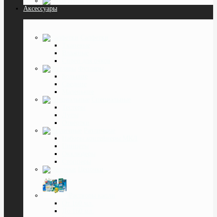
Очки Лупы
Аксессуары
Салфетки
Тканевые
Влажные
Спреи для очков
Футляры
Большие
Средние
Маленькие
Специальные
Тестеры
Лупы
Отвёртки
Различные
Наборы контейнеры МКЛ
Пинцеты
Окклюдеры
Cтопперы
Цепочки
Растворы капли
От 160 мл.
До 160 мл.