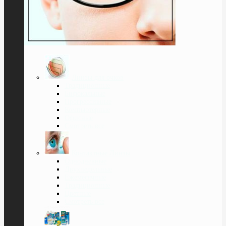
Линзы для очков
Традиционные
Бифокальные
Прогрессивные
Компьютерные
Офисные
Смотреть все
Контактные Линзы
Однодневные
Двухнедельные
Ежемесячные
Традиционные
Цветные
Смотреть все