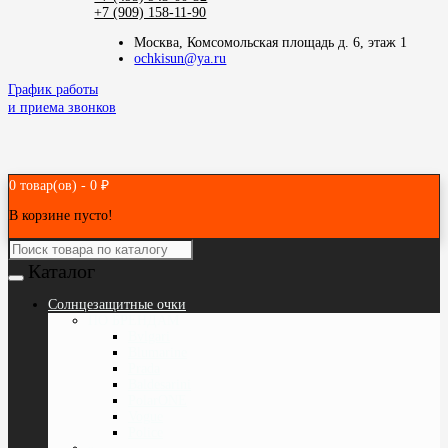
+7 (909) 158-11-90
Москва, Комсомольская площадь д. 6, этаж 1
ochkisun@ya.ru
График работы
и приема звонков
0 товар(ов) - 0 ₽
В корзине пусто!
Каталог
Cолнцезащитные очки
ПО БРЕНДАМ
Bvlgari
Blumarine
Prada
Baldesarini
PolarONE
Vogue
Police