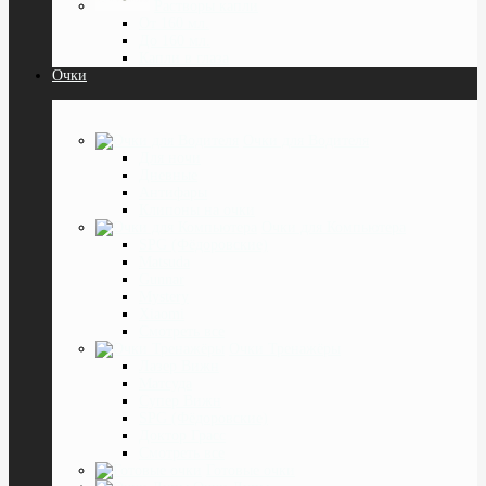
Растворы капли
От 160 мл.
До 160 мл.
Капли в глаза
Очки
Очки для Водителя
Для ночи
Дневные
Антифары
Клипоны на очки
Очки для Компьютера
SPG (Фёдоровские)
Matsuda
Gunnar
Mystery
Xiaomi
Смотреть все
Очки Тренажёры
Лазер Вижн
Матсуда
Супер Вижн
SPG (Фёдоровские)
Доктор Грасс
Смотреть все
Готовые очки