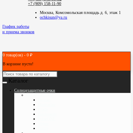
+7 (909) 158-11-90
Москва, Комсомольская площадь д. 6, этаж 1
ochkisun@ya.ru
График работы
и приема звонков
0 товар(ов) - 0 ₽
В корзине пусто!
Каталог
Cолнцезащитные очки
ПО БРЕНДАМ
Bvlgari
Blumarine
Prada
Baldesarini
PolarONE
Vogue
Police