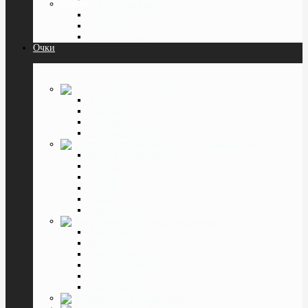
Растворы капли
От 160 мл.
До 160 мл.
Капли в глаза
Очки
Очки для Водителя
Для ночи
Дневные
Антифары
Клипоны на очки
Очки для Компьютера
SPG (Фёдоровские)
Matsuda
Gunnar
Mystery
Xiaomi
Смотреть все
Очки Тренажёры
Лазер Вижн
Матсуда
Супер Вижн
SPG (Фёдоровские)
Доктор Грасс
Смотреть все
Готовые очки