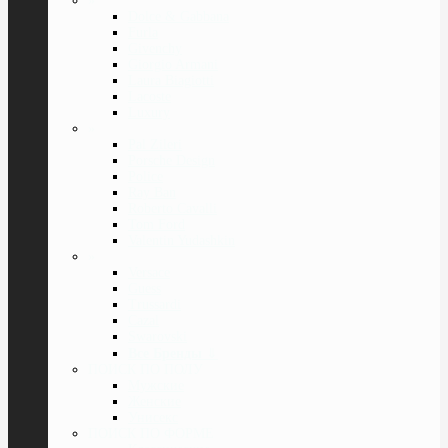
»
Dolce & Gabbana
Furla
Givenchy
Giorgio Armani
Laura Biagiotti
Lacoste
Luxury
»
Pal Zileri
Porsche Design
Police
Ray Ban
Roberto Cavalli
Tom Ford
Valentin Yudashkin
»
Versace
Guess
Trussardi
Cazal
Swarovski
Все Бренды
⇓
ПОИСК ПО ПОЛУ
Мужские
Женские
Унисекс
ПОИСК ПО ФОРМЕ