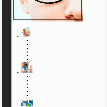
Линзы для очков
Традиционные
Бифокальные
Прогрессивные
Компьютерные
Офисные
Смотреть все
Контактные Линзы
Однодневные
Двухнедельные
Ежемесячные
Традиционные
Цветные
Смотреть все