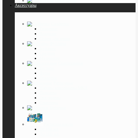
Очки Лупы
Аксессуары
Салфетки
Тканевые
Влажные
Спреи для очков
Футляры
Большие
Средние
Маленькие
Специальные
Тестеры
Лупы
Отвёртки
Различные
Наборы контейнеры МКЛ
Пинцеты
Окклюдеры
Cтопперы
Цепочки
Растворы капли
От 160 мл.
До 160 мл.