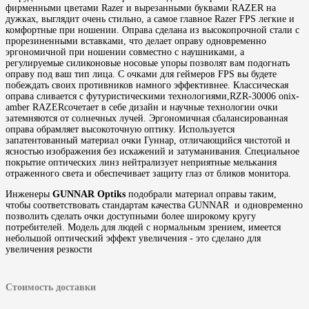
фирменными цветами Razer и вырезанными буквами RAZER на
дужках, выглядит очень стильно, а самое главное Razer FPS легкие и
комфортные при ношении. Оправа сделана из высокопрочной стали с
прорезиненными вставками, что делает оправу одновременно
эргономичной при ношении совместно с наушниками, а
регулируемые силиконовые носовые упоры позволят вам подогнать
оправу под ваш тип лица. C очками для геймеров FPS вы будете
побеждать своих противников намного эффективнее. Классическая
оправа сливается с футуристическими технологиями,RZR-30006 onix-
amber RAZERсочетает в себе дизайн и научные технологии очки
затемняются от солнечных лучей. Эргономичная сбалансированная
оправа обрамляет высокоточную оптику. Используется
запатентованный материал очки Гуннар, отличающийся чистотой и
ясностью изображения без искажений и затуманивания. Специальное
покрытие оптических линз нейтрализует неприятные мелькания
отраженного света и обеспечивает защиту глаз от бликов монитора.
Инженеры
GUNNAR Optiks
подобрали материал оправы таким,
чтобы соответствовать стандартам качества GUNNAR и одновременно
позволить сделать очки доступными более широкому кругу
потребителей. Модель для людей с нормальным зрением, имеется
небольшой оптический эффект увеличения - это сделано для
увеличения резкости
Стоимость доставки