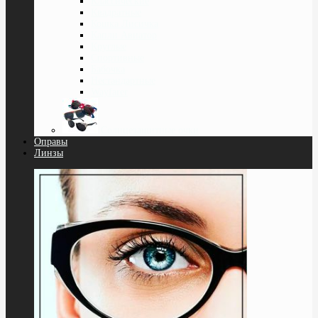
Классические
Квадратные
Кошка Лисичка
Капли Авиатор
Круглые
Спортивные
Бабочка
Нестандартные
Wayfarer
Солнцезащитные очки
Оправы
Линзы