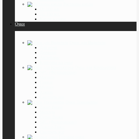
Растворы капли
От 160 мл.
До 160 мл.
Капли в глаза
Очки
Очки для Водителя
Для ночи
Дневные
Антифары
Клипоны на очки
Очки для Компьютера
SPG (Фёдоровские)
Matsuda
Gunnar
Mystery
Xiaomi
Смотреть все
Очки Тренажёры
Лазер Вижн
Матсуда
Супер Вижн
SPG (Фёдоровские)
Доктор Грасс
Смотреть все
Готовые очки