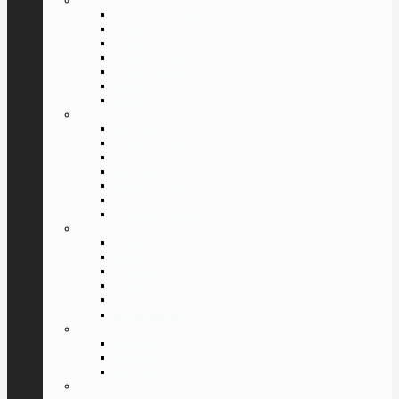
»
Dolce & Gabbana
Furla
Givenchy
Giorgio Armani
Laura Biagiotti
Lacoste
Luxury
»
Pal Zileri
Porsche Design
Police
Ray Ban
Roberto Cavalli
Tom Ford
Valentin Yudashkin
»
Versace
Guess
Trussardi
Cazal
Swarovski
Все Бренды
⇓
ПОИСК ПО ПОЛУ
Мужские
Женские
Унисекс
ПОИСК ПО ФОРМЕ