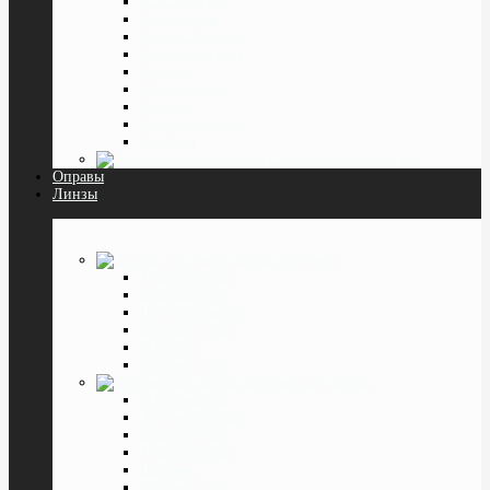
Классические
Квадратные
Кошка Лисичка
Капли Авиатор
Круглые
Спортивные
Бабочка
Нестандартные
Wayfarer
Солнцезащитные очки
Оправы
Линзы
Линзы для очков
Традиционные
Бифокальные
Прогрессивные
Компьютерные
Офисные
Смотреть все
Контактные Линзы
Однодневные
Двухнедельные
Ежемесячные
Традиционные
Цветные
Смотреть все