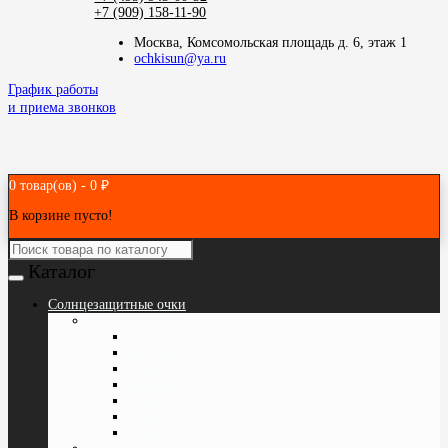
+7 (909) 158-11-90
Москва, Комсомольская площадь д. 6, этаж 1
ochkisun@ya.ru
График работы
и приема звонков
0 товар(ов) - 0 ₽
В корзине пусто!
Каталог
Cолнцезащитные очки
ПО БРЕНДАМ
Bvlgari
Blumarine
Prada
Baldesarini
PolarONE
Vogue
Police