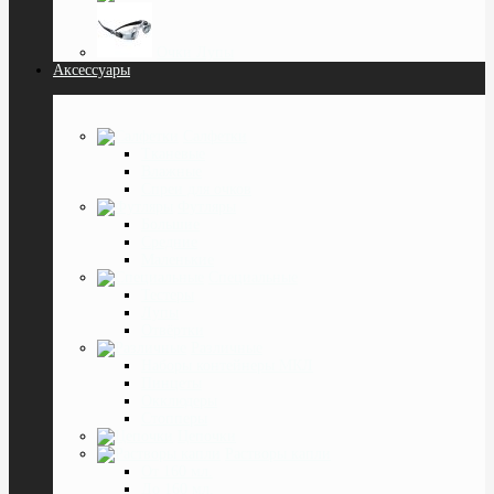
Очки Лупы
Аксессуары
Салфетки
Тканевые
Влажные
Спреи для очков
Футляры
Большие
Средние
Маленькие
Специальные
Тестеры
Лупы
Отвёртки
Различные
Наборы контейнеры МКЛ
Пинцеты
Окклюдеры
Cтопперы
Цепочки
Растворы капли
От 160 мл.
До 160 мл.