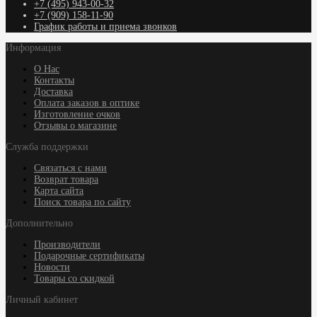
+7 (495) 943-00-32
+7 (909) 158-11-90
График работы и приема звонков
Информация
О Нас
Контакты
Доставка
Оплата заказов в оптике
Изготовление очков
Отзывы о магазине
Служба поддержки
Связаться с нами
Возврат товара
Карта сайта
Поиск товара по сайту
Дополнительно
Производители
Подарочные сертификаты
Новости
Товары со скидкой
Личный кабинет