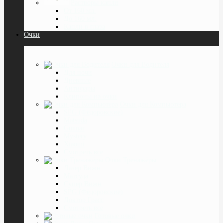
Растворы капли
От 160 мл.
До 160 мл.
Капли в глаза
Очки
Очки для Водителя
Для ночи
Дневные
Антифары
Клипоны на очки
Очки для Компьютера
SPG (Фёдоровские)
Matsuda
Gunnar
Mystery
Xiaomi
Смотреть все
Очки Тренажёры
Лазер Вижн
Матсуда
Супер Вижн
SPG (Фёдоровские)
Доктор Грасс
Смотреть все
Готовые очки