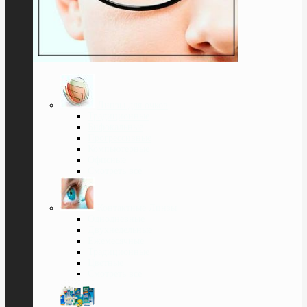
Линзы для очков
Традиционные
Бифокальные
Прогрессивные
Компьютерные
Офисные
Смотреть все
Контактные Линзы
Однодневные
Двухнедельные
Ежемесячные
Традиционные
Цветные
Смотреть все