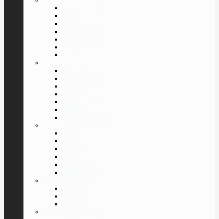
»
Dolce & Gabbana
Furla
Givenchy
Giorgio Armani
Laura Biagiotti
Lacoste
Luxury
»
Pal Zileri
Porsche Design
Police
Ray Ban
Roberto Cavalli
Tom Ford
Valentin Yudashkin
»
Versace
Guess
Trussardi
Cazal
Swarovski
Все Бренды
⇓
ПОИСК ПО ПОЛУ
Мужские
Женские
Унисекс
ПОИСК ПО ФОРМЕ