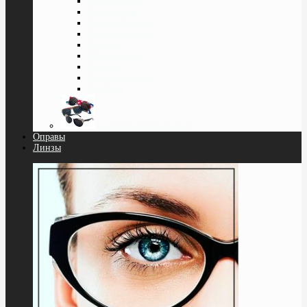
Классические
Квадратные
Кошка Лисичка
Капли Авиатор
Круглые
Спортивные
Бабочка
Нестандартные
Wayfarer
Солнцезащитные очки
Оправы
Линзы