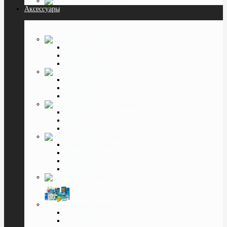
Очки Лупы
Аксессуары
Салфетки
Тканевые
Влажные
Спреи для очков
Футляры
Большие
Средние
Маленькие
Специальные
Тестеры
Лупы
Отвёртки
Различные
Наборы контейнеры МКЛ
Пинцеты
Окклюдеры
Cтопперы
Цепочки
Растворы капли
От 160 мл.
До 160 мл.