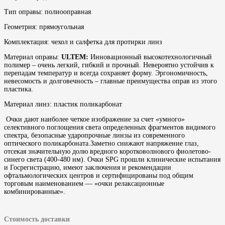
Тип оправы: полнооправная
Геометрия: прямоугольная
Комплектация: чехол и салфетка для протирки линз
Материал оправы:
ULTEM:
Инновационный высокотехнологичный
полимер – очень легкий, гибкий и прочный. Невероятно устойчив к
перепадам температур и всегда сохраняет форму. Эргономичность,
невесомость и долговечность – главные преимущества оправ из этого
пластика.
Материал линз: пластик поликарбонат
Очки дают наиболее четкое изображение за счет «умного»
селективного поглощения света определенных фрагментов видимого
спектра, безопасные ударопрочные линзы из современного
оптического поликарбоната.Заметно снижают напряжение глаз,
отсекая значительную долю вредного коротковолнового фиолетово-
синего света (400-480 нм). Очки SPG прошли клинические испытания
и Госрегистрацию, имеют заключения и рекомендации
офтальмологических центров и сертифицированы под общим
торговым наименованием — «очки релаксационные
комбинированные».
Стоимость доставки