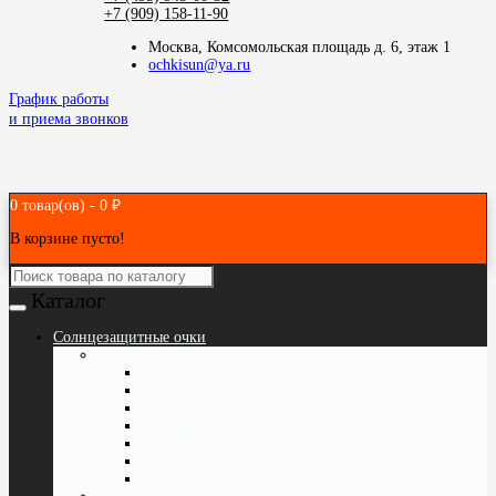
+7 (909) 158-11-90
Москва, Комсомольская площадь д. 6, этаж 1
ochkisun@ya.ru
График работы
и приема звонков
0 товар(ов) - 0 ₽
В корзине пусто!
Каталог
Cолнцезащитные очки
ПО БРЕНДАМ
Bvlgari
Blumarine
Prada
Baldesarini
PolarONE
Vogue
Police