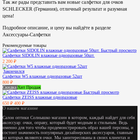
Так же рады представить вам новые салфетки для очков
SCHLECKER (Германия), отличный результат и разумная
цена!
Подробное описание, и цену вы найдёте в разделе
Аксессуары-Салфетки
Рекомендуемые товары
Быстрый просмотр
Салфетки SIDOLIN влажные одноразовые 50шт.
2 200 ₽
Закончился
Салфетки W5 влажные одноразовые 52шт
800 ₽
Скидка
Хит Продаж
Быстрый просмотр
Салфетки ZEISS влажные одноразовые
650 ₽
400 ₽
О нашем магазине
Салон оптики Солнышко магазин в котором, каждый найдет для себя
аксессуар: очки, оправу, который будет модным и стильным. Ведь
именно для того чтобы продемонстрировать образ вашей персоны, и
состоит значимость популярных дизайнерских аксессуаров, главным
из которых являются очки. Мы заинтересованы в своих клиентах и