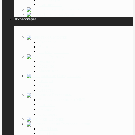
Смотреть все
Готовые очки
Очки Лупы
Аксессуары
Салфетки
Тканевые
Влажные
Спреи для очков
Футляры
Большие
Средние
Маленькие
Специальные
Тестеры
Лупы
Отвёртки
Различные
Наборы контейнеры МКЛ
Пинцеты
Окклюдеры
Cтопперы
Цепочки
Растворы капли
От 160 мл.
До 160 мл.