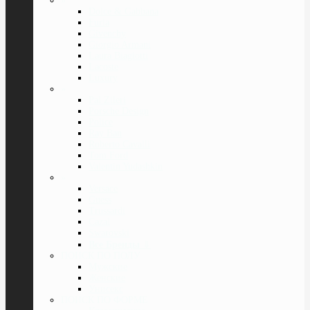
»
Dolce & Gabbana
Furla
Givenchy
Giorgio Armani
Laura Biagiotti
Lacoste
Luxury
»
Pal Zileri
Porsche Design
Police
Ray Ban
Roberto Cavalli
Tom Ford
Valentin Yudashkin
»
Versace
Guess
Trussardi
Cazal
Swarovski
Все Бренды
⇓
ПОИСК ПО ПОЛУ
Мужские
Женские
Унисекс
ПОИСК ПО ФОРМЕ