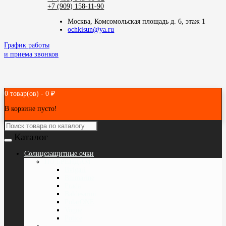
+7 (909) 158-11-90
Москва, Комсомольская площадь д. 6, этаж 1
ochkisun@ya.ru
График работы
и приема звонков
0 товар(ов) - 0 ₽
В корзине пусто!
Каталог
Cолнцезащитные очки
ПО БРЕНДАМ
Bvlgari
Blumarine
Prada
Baldesarini
PolarONE
Vogue
Police