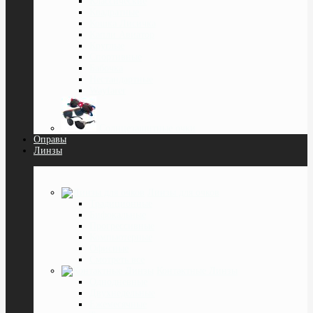
Классические
Квадратные
Кошка Лисичка
Капли Авиатор
Круглые
Спортивные
Бабочка
Нестандартные
Wayfarer
Солнцезащитные очки
Оправы
Линзы
Линзы для очков
Традиционные
Бифокальные
Прогрессивные
Компьютерные
Офисные
Смотреть все
Контактные Линзы
Однодневные
Двухнедельные
Ежемесячные