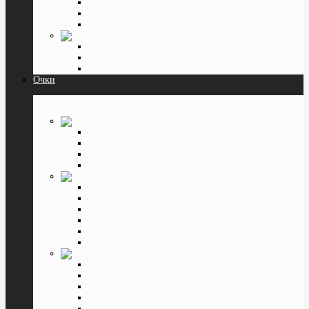
Традиционные
Цветные
Смотреть все
Растворы капли
От 160 мл.
До 160 мл.
Капли в глаза
Очки
Очки для Водителя
Для ночи
Дневные
Антифары
Клипоны на очки
Очки для Компьютера
SPG (Фёдоровские)
Matsuda
Gunnar
Mystery
Xiaomi
Смотреть все
Очки Тренажёры
Лазер Вижн
Матсуда
Супер Вижн
SPG (Фёдоровские)
Доктор Грасс