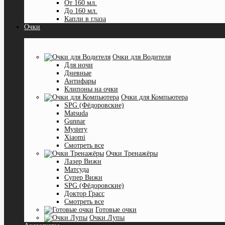
От 160 мл.
До 160 мл.
Капли в глаза
Очки
Очки для Водителя
Для ночи
Дневные
Антифары
Клипоны на очки
Очки для Компьютера
SPG (Фёдоровские)
Matsuda
Gunnar
Mystery
Xiaomi
Смотреть все
Очки Тренажёры
Лазер Вижн
Матсуда
Супер Вижн
SPG (Фёдоровские)
Доктор Грасс
Смотреть все
Готовые очки
Очки Лупы