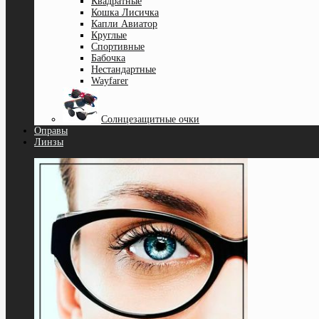
Квадратные
Кошка Лисичка
Капли Авиатор
Круглые
Спортивные
Бабочка
Нестандартные
Wayfarer
Солнцезащитные очки
Оправы
Линзы