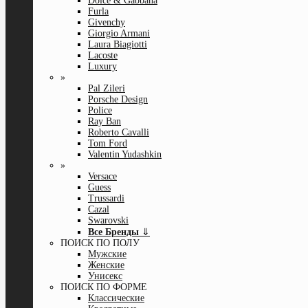
Dolce & Gabbana
Furla
Givenchy
Giorgio Armani
Laura Biagiotti
Lacoste
Luxury
»
Pal Zileri
Porsche Design
Police
Ray Ban
Roberto Cavalli
Tom Ford
Valentin Yudashkin
»
Versace
Guess
Trussardi
Cazal
Swarovski
Все Бренды
⇓
ПОИСК ПО ПОЛУ
Мужские
Женские
Унисекс
ПОИСК ПО ФОРМЕ
Классические