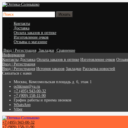
Быстрый поиск товара
Контакты
Доставка
Оплата заказов в оптике
Изготовление очков
Отзывы о магазине
Вход | Регистрация
Закладки
Сравнение
Информация
Контакты
Доставка
Оплата заказов в оптике
Изготовление очков
Отзыв
Вход | Регистрация
Вход | Регистрация
История заказов
Закладки
Рассылка новостей
Связаться с нами
Москва, Комсомольская площадь д. 6, этаж 1
ochkisun@ya.ru
+7 (495) 943-00-32
+7 (909) 158-11-90
График работы и приема звонков
WhatsApp
Viber
+7 (495) 943-00-32
+7 (909) 158-11-90