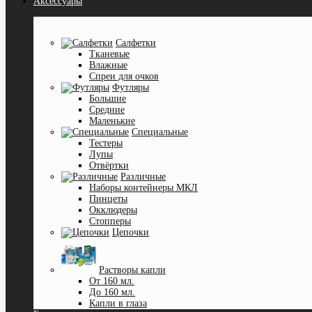
Аксессуары
Салфетки
Тканевые
Влажные
Спреи для очков
Футляры
Большие
Средние
Маленькие
Специальные
Тестеры
Лупы
Отвёртки
Различные
Наборы контейнеры МКЛ
Пинцеты
Окклюдеры
Cтопперы
Цепочки
Растворы капли
От 160 мл.
До 160 мл.
Капли в глаза