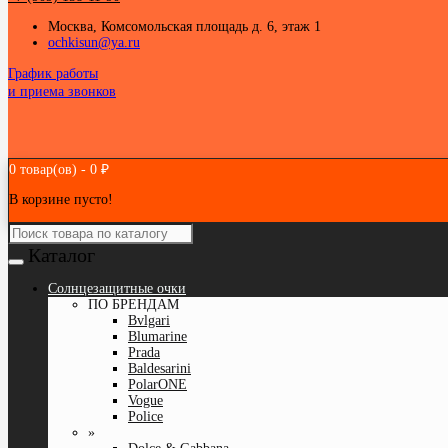
Москва, Комсомольская площадь д. 6, этаж 1
ochkisun@ya.ru
График работы
и приема звонков
0 товар(ов) - 0 ₽
В корзине пусто!
Каталог
Cолнцезащитные очки
ПО БРЕНДАМ
Bvlgari
Blumarine
Prada
Baldesarini
PolarONE
Vogue
Police
»