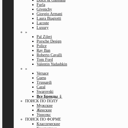
Dolce & Gabbana
Furla
Givenchy
Giorgio Armani
Laura Biagiotti
Lacoste
Luxury
»
Pal Zileri
Porsche Design
Police
Ray Ban
Roberto Cavalli
Tom Ford
Valentin Yudashkin
»
Versace
Guess
Trussardi
Cazal
Swarovski
Все Бренды
⇓
ПОИСК ПО ПОЛУ
Мужские
Женские
Унисекс
ПОИСК ПО ФОРМЕ
Классические