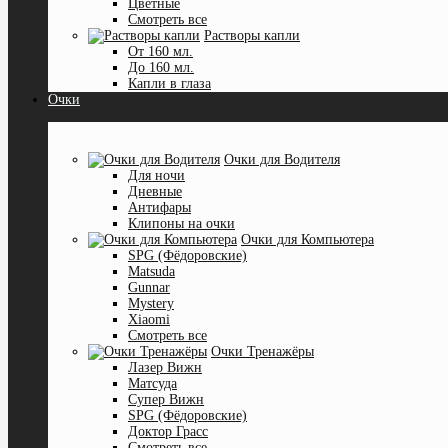
Цветные
Смотреть все
Растворы капли
От 160 мл.
До 160 мл.
Капли в глаза
Очки
Очки для Водителя
Для ночи
Дневные
Антифары
Клипоны на очки
Очки для Компьютера
SPG (Фёдоровские)
Matsuda
Gunnar
Mystery
Xiaomi
Смотреть все
Очки Тренажёры
Лазер Вижн
Матсуда
Супер Вижн
SPG (Фёдоровские)
Доктор Грасс
Смотреть все