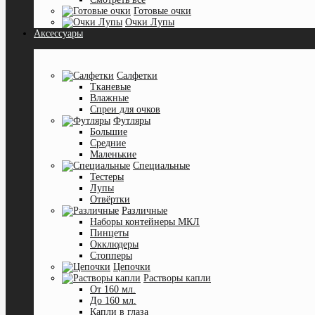
Готовые очки
Очки Лупы
Аксессуары
Салфетки
Тканевые
Влажные
Спреи для очков
Футляры
Большие
Средние
Маленькие
Специальные
Тестеры
Лупы
Отвёртки
Различные
Наборы контейнеры МКЛ
Пинцеты
Окклюдеры
Cтопперы
Цепочки
Растворы капли
От 160 мл.
До 160 мл.
Капли в глаза