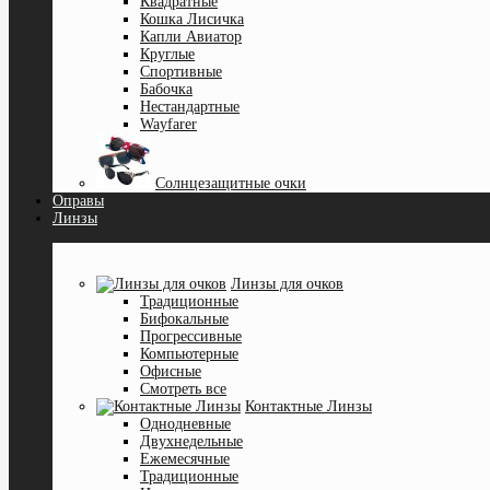
Квадратные
Кошка Лисичка
Капли Авиатор
Круглые
Спортивные
Бабочка
Нестандартные
Wayfarer
Солнцезащитные очки
Оправы
Линзы
Линзы для очков
Традиционные
Бифокальные
Прогрессивные
Компьютерные
Офисные
Смотреть все
Контактные Линзы
Однодневные
Двухнедельные
Ежемесячные
Традиционные