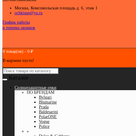
Москва, Комсомольская площадь д. 6, этаж 1
ochkisun@ya.ru
График работы
и приема звонков
0 товар(ов) - 0 ₽
В корзине пусто!
Каталог
Cолнцезащитные очки
ПО БРЕНДАМ
Bvlgari
Blumarine
Prada
Baldesarini
PolarONE
Vogue
Police
»