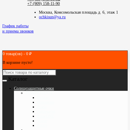
+7 (909) 158-11-90
Москва, Комсомольская площадь д. 6, этаж 1
ochkisun@ya.ru
График работы
и приема звонков
0 товар(ов) - 0 ₽
В корзине пусто!
Каталог
Cолнцезащитные очки
ПО БРЕНДАМ
Bvlgari
Blumarine
Prada
Baldesarini
PolarONE
Vogue
Police