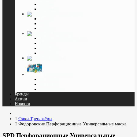
Средние
Маленькие
Специальные
Тестеры
Лупы
Отвёртки
Различные
Наборы контейнеры МКЛ
Пинцеты
Окклюдеры
Cтопперы
Цепочки
Растворы капли
От 160 мл.
До 160 мл.
Капли в глаза
Бренды
Акции
Новости
Очки Тренажёры
Федоровские Перфорационные Универсальные маска
SPD Перфорационные Универсальные