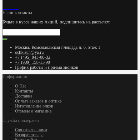
Наши контакты
Будьте в курсе наших Акций, подпишитесь на рассылку:
Москва, Комсомольская площадь д. 6, этаж 1
ochkisun@ya.ru
+7 (495) 943-00-32
+7 (909) 158-11-90
График работы и приема звонков
Информация
О Нас
Контакты
Доставка
Оплата заказов в оптике
Изготовление очков
Отзывы о магазине
Служба поддержки
Связаться с нами
Возврат товара
Карта сайта