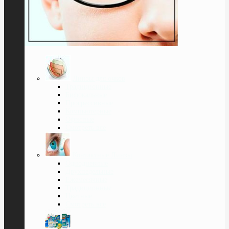
Линзы для очков
Традиционные
Бифокальные
Прогрессивные
Компьютерные
Офисные
Смотреть все
Контактные Линзы
Однодневные
Двухнедельные
Ежемесячные
Традиционные
Цветные
Смотреть все