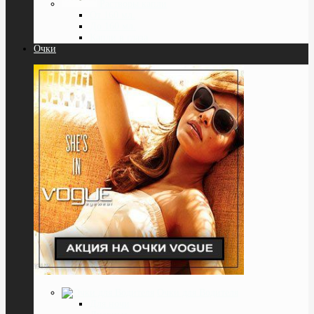
Растворы капли
От 160 мл.
До 160 мл.
Капли в глаза
Очки
Очки для Водителя
Для ночи