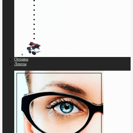
Классические
Квадратные
Кошка Лисичка
Капли Авиатор
Круглые
Спортивные
Бабочка
Нестандартные
Wayfarer
Солнцезащитные очки
Оправы
Линзы