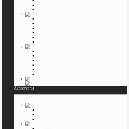
Дневные
Антифары
Клипоны на очки
Очки для Компьютера
SPG (Фёдоровские)
Matsuda
Gunnar
Mystery
Xiaomi
Смотреть все
Очки Тренажёры
Лазер Вижн
Матсуда
Супер Вижн
SPG (Фёдоровские)
Доктор Грасс
Смотреть все
Готовые очки
Очки Лупы
Аксессуары
Салфетки
Тканевые
Влажные
Спреи для очков
Футляры
Большие