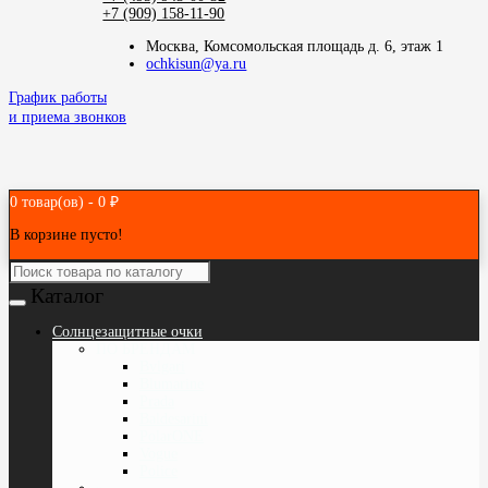
+7 (909) 158-11-90
Москва, Комсомольская площадь д. 6, этаж 1
ochkisun@ya.ru
График работы
и приема звонков
0 товар(ов) - 0 ₽
В корзине пусто!
Каталог
Cолнцезащитные очки
ПО БРЕНДАМ
Bvlgari
Blumarine
Prada
Baldesarini
PolarONE
Vogue
Police