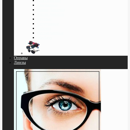
Классические
Квадратные
Кошка Лисичка
Капли Авиатор
Круглые
Спортивные
Бабочка
Нестандартные
Wayfarer
Солнцезащитные очки
Оправы
Линзы