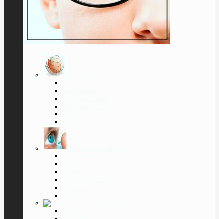
Линзы для очков
Традиционные
Бифокальные
Прогрессивные
Компьютерные
Офисные
Смотреть все
Контактные Линзы
Однодневные
Двухнедельные
Ежемесячные
Традиционные
Цветные
Смотреть все
Растворы капли
От 160 мл.
До 160 мл.