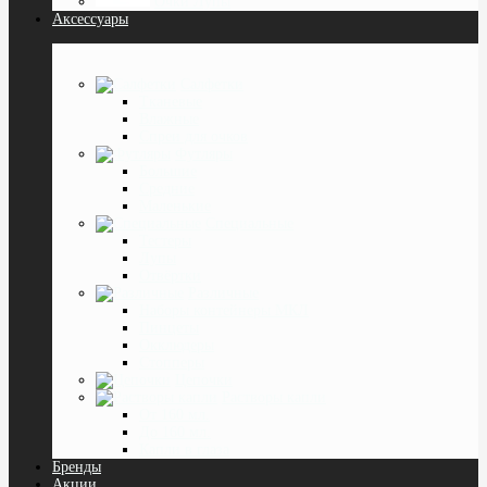
Очки Лупы
Аксессуары
Салфетки
Тканевые
Влажные
Спреи для очков
Футляры
Большие
Средние
Маленькие
Специальные
Тестеры
Лупы
Отвёртки
Различные
Наборы контейнеры МКЛ
Пинцеты
Окклюдеры
Cтопперы
Цепочки
Растворы капли
От 160 мл.
До 160 мл.
Капли в глаза
Бренды
Акции