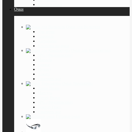
Капли в глаза
Очки
Очки для Водителя
Для ночи
Дневные
Антифары
Клипоны на очки
Очки для Компьютера
SPG (Фёдоровские)
Matsuda
Gunnar
Mystery
Xiaomi
Смотреть все
Очки Тренажёры
Лазер Вижн
Матсуда
Супер Вижн
SPG (Фёдоровские)
Доктор Грасс
Смотреть все
Готовые очки