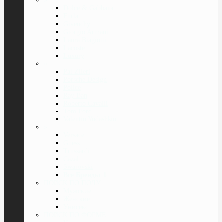
»
Dolce & Gabbana
Furla
Givenchy
Giorgio Armani
Laura Biagiotti
Lacoste
Luxury
»
Pal Zileri
Porsche Design
Police
Ray Ban
Roberto Cavalli
Tom Ford
Valentin Yudashkin
»
Versace
Guess
Trussardi
Cazal
Swarovski
Все Бренды
⇓
ПОИСК ПО ПОЛУ
Мужские
Женские
Унисекс
ПОИСК ПО ФОРМЕ