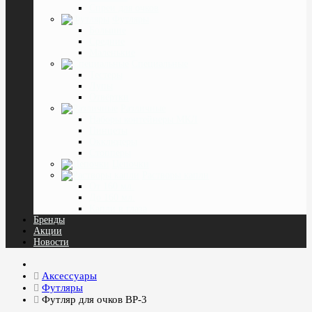
Спреи для очков
Футляры
Большие
Средние
Маленькие
Специальные
Тестеры
Лупы
Отвёртки
Различные
Наборы контейнеры МКЛ
Пинцеты
Окклюдеры
Cтопперы
Цепочки
Растворы капли
От 160 мл.
До 160 мл.
Капли в глаза
Бренды
Акции
Новости
Аксессуары
Футляры
Футляр для очков ВР-3