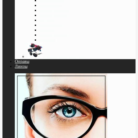
Классические
Квадратные
Кошка Лисичка
Капли Авиатор
Круглые
Спортивные
Бабочка
Нестандартные
Wayfarer
Солнцезащитные очки
Оправы
Линзы