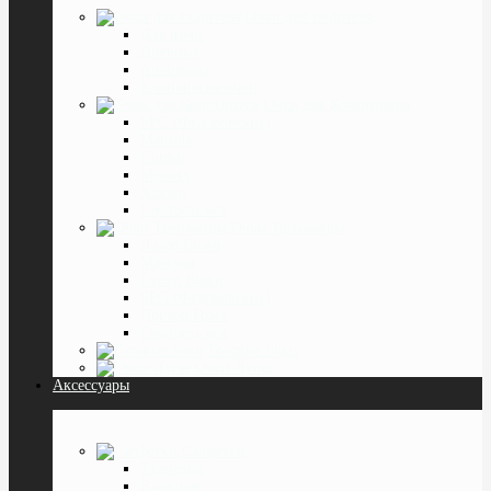
Очки для Водителя
Для ночи
Дневные
Антифары
Клипоны на очки
Очки для Компьютера
SPG (Фёдоровские)
Matsuda
Gunnar
Mystery
Xiaomi
Смотреть все
Очки Тренажёры
Лазер Вижн
Матсуда
Супер Вижн
SPG (Фёдоровские)
Доктор Грасс
Смотреть все
Готовые очки
Очки Лупы
Аксессуары
Салфетки
Тканевые
Влажные