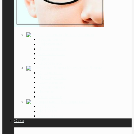
Линзы для очков
Традиционные
Бифокальные
Прогрессивные
Компьютерные
Офисные
Смотреть все
Контактные Линзы
Однодневные
Двухнедельные
Ежемесячные
Традиционные
Цветные
Смотреть все
Растворы капли
От 160 мл.
До 160 мл.
Капли в глаза
Очки