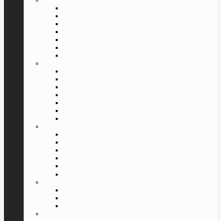
»
Dolce & Gabbana
Furla
Givenchy
Giorgio Armani
Laura Biagiotti
Lacoste
Luxury
»
Pal Zileri
Porsche Design
Police
Ray Ban
Roberto Cavalli
Tom Ford
Valentin Yudashkin
»
Versace
Guess
Trussardi
Cazal
Swarovski
Все Бренды
⇓
ПОИСК ПО ПОЛУ
Мужские
Женские
Унисекс
ПОИСК ПО ФОРМЕ