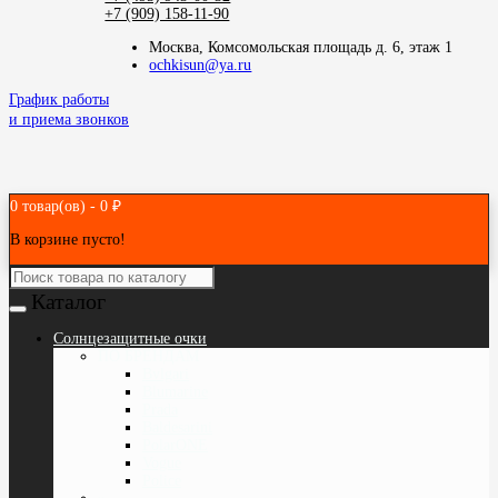
+7 (909) 158-11-90
Москва, Комсомольская площадь д. 6, этаж 1
ochkisun@ya.ru
График работы
и приема звонков
0 товар(ов) - 0 ₽
В корзине пусто!
Каталог
Cолнцезащитные очки
ПО БРЕНДАМ
Bvlgari
Blumarine
Prada
Baldesarini
PolarONE
Vogue
Police