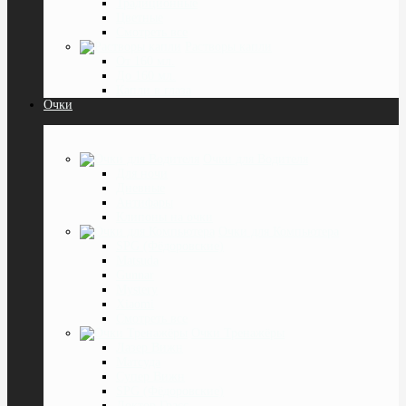
Традиционные
Цветные
Смотреть все
Растворы капли
От 160 мл.
До 160 мл.
Капли в глаза
Очки
Очки для Водителя
Для ночи
Дневные
Антифары
Клипоны на очки
Очки для Компьютера
SPG (Фёдоровские)
Matsuda
Gunnar
Mystery
Xiaomi
Смотреть все
Очки Тренажёры
Лазер Вижн
Матсуда
Супер Вижн
SPG (Фёдоровские)
Доктор Грасс