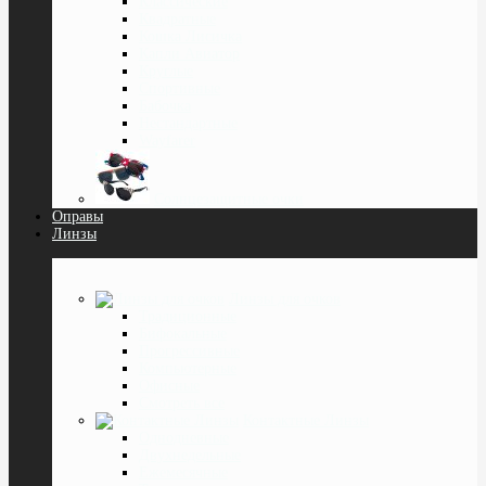
Классические
Квадратные
Кошка Лисичка
Капли Авиатор
Круглые
Спортивные
Бабочка
Нестандартные
Wayfarer
Солнцезащитные очки
Оправы
Линзы
Линзы для очков
Традиционные
Бифокальные
Прогрессивные
Компьютерные
Офисные
Смотреть все
Контактные Линзы
Однодневные
Двухнедельные
Ежемесячные