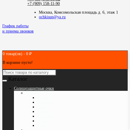
+7 (909) 158-11-90
Москва, Комсомольская площадь д. 6, этаж 1
ochkisun@ya.ru
График работы
и приема звонков
0 товар(ов) - 0 ₽
В корзине пусто!
Каталог
Cолнцезащитные очки
ПО БРЕНДАМ
Bvlgari
Blumarine
Prada
Baldesarini
PolarONE
Vogue
Police