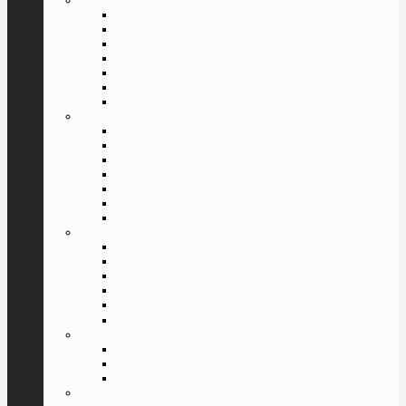
»
Dolce & Gabbana
Furla
Givenchy
Giorgio Armani
Laura Biagiotti
Lacoste
Luxury
»
Pal Zileri
Porsche Design
Police
Ray Ban
Roberto Cavalli
Tom Ford
Valentin Yudashkin
»
Versace
Guess
Trussardi
Cazal
Swarovski
Все Бренды
⇓
ПОИСК ПО ПОЛУ
Мужские
Женские
Унисекс
ПОИСК ПО ФОРМЕ