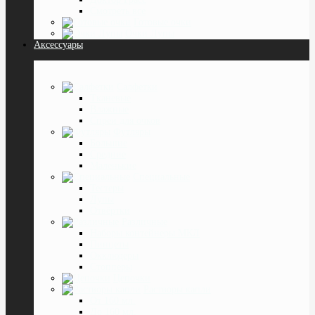
Смотреть все
Готовые очки
Очки Лупы
Аксессуары
Салфетки
Тканевые
Влажные
Спреи для очков
Футляры
Большие
Средние
Маленькие
Специальные
Тестеры
Лупы
Отвёртки
Различные
Наборы контейнеры МКЛ
Пинцеты
Окклюдеры
Cтопперы
Цепочки
Растворы капли
От 160 мл.
До 160 мл.