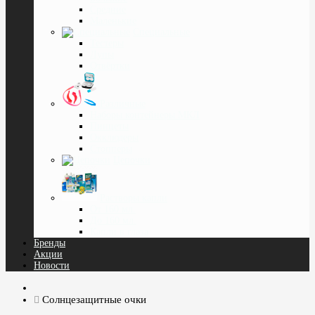
Средние
Маленькие
Специальные
Тестеры
Лупы
Отвёртки
Различные
Наборы контейнеры МКЛ
Пинцеты
Окклюдеры
Cтопперы
Цепочки
Растворы капли
От 160 мл.
До 160 мл.
Капли в глаза
Бренды
Акции
Новости
Солнцезащитные очки