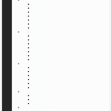
»
Dolce & Gabbana
Furla
Givenchy
Giorgio Armani
Laura Biagiotti
Lacoste
Luxury
»
Pal Zileri
Porsche Design
Police
Ray Ban
Roberto Cavalli
Tom Ford
Valentin Yudashkin
»
Versace
Guess
Trussardi
Cazal
Swarovski
Все Бренды
⇓
ПОИСК ПО ПОЛУ
Мужские
Женские
Унисекс
ПОИСК ПО ФОРМЕ