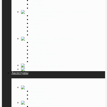
Дневные
Антифары
Клипоны на очки
Очки для Компьютера
SPG (Фёдоровские)
Matsuda
Gunnar
Mystery
Xiaomi
Смотреть все
Очки Тренажёры
Лазер Вижн
Матсуда
Супер Вижн
SPG (Фёдоровские)
Доктор Грасс
Смотреть все
Готовые очки
Очки Лупы
Аксессуары
Салфетки
Тканевые
Влажные
Спреи для очков
Футляры
Большие