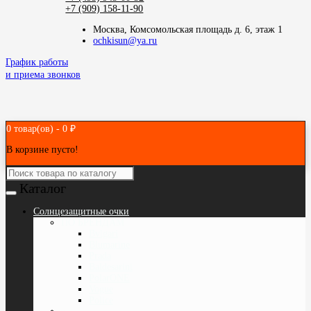
+7 (909) 158-11-90
Москва, Комсомольская площадь д. 6, этаж 1
ochkisun@ya.ru
График работы
и приема звонков
0 товар(ов) - 0 ₽
В корзине пусто!
Каталог
Cолнцезащитные очки
ПО БРЕНДАМ
Bvlgari
Blumarine
Prada
Baldesarini
PolarONE
Vogue
Police