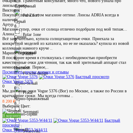
0
очкариков. Грамотный консультант, много что, нового узнала про
линзы и очки...
Серебряный
Виктория
0
Покупаю линзы в этом магазине оптике. Линзы ADRIA всегда в
Pal Zileri
наличии...
0
Серый
Артур
0
Магазин супер, очки от солнца отлично подобрали под мой типаж...
Алина
Polar 1one
Синий
Всё замечательно, купила солнцезащитные очки. Приехала за
0
0
конкретной моделей из каталога, но ее не оказалась? купила из новой
коллекции намного круче ..
Фиолетовый
Марина Сергеевна
Police
0
В последнее время я столкнулась с необходимостью приобрести
0
качественные очки для чтения, так как мой зрительный аппарат стал
немного слабее. Первое,..
Цветной
Посмотреть другие оценки и отзывы
0
Porsche design
Быстрый просмотр
0
Очки Vogue 5376
Чёрно-белый
0
0
Мы доставим очки Vogue 5376 (Вог) по Москве, а также по России в
Prada
кратчайшие сроки. Мы всегда готовы ..
0
Чёрно-орванжевый
8 200 ₽
0
Выберите Цвет:
Serengeti
Чёрно-серый
В корзину
0
0
Быстрый
просмотр
Чёрный
Очки Vogue 5353-W44/11
Swarovski