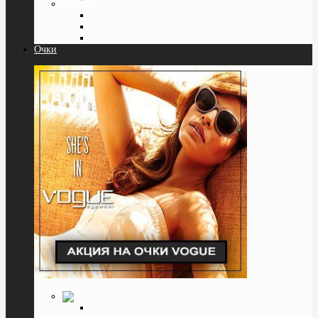
Растворы капли
От 160 мл.
До 160 мл.
Капли в глаза
Очки
Очки для Водителя
Для ночи