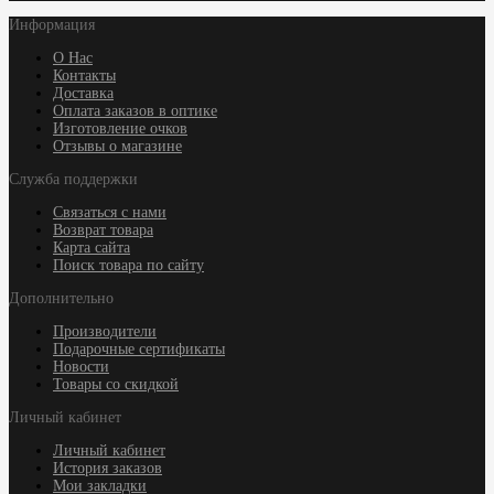
Информация
О Нас
Контакты
Доставка
Оплата заказов в оптике
Изготовление очков
Отзывы о магазине
Служба поддержки
Связаться с нами
Возврат товара
Карта сайта
Поиск товара по сайту
Дополнительно
Производители
Подарочные сертификаты
Новости
Товары со скидкой
Личный кабинет
Личный кабинет
История заказов
Мои закладки