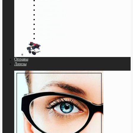
Классические
Квадратные
Кошка Лисичка
Капли Авиатор
Круглые
Спортивные
Бабочка
Нестандартные
Wayfarer
Солнцезащитные очки
Оправы
Линзы