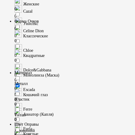
Женские
0
Cazal
0
Форма Очков
Унисекс
0
Celine Dion
0
Классические
0
Chloe
0
Квадратные
0
Dolce&Gabbana
Материал
0
Монолинза (Маска)
0
Металл
0
Escada
0
Кошачий глаз
Пластик
0
0
Ferre
0
Авиатор (Капля)
Титан
0
0
Цвет Оправы
Furla
Алюминий
0
Круглые