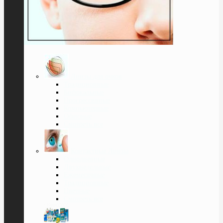
Линзы для очков
Традиционные
Бифокальные
Прогрессивные
Компьютерные
Офисные
Смотреть все
Контактные Линзы
Однодневные
Двухнедельные
Ежемесячные
Традиционные
Цветные
Смотреть все