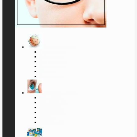
Линзы для очков
Традиционные
Бифокальные
Прогрессивные
Компьютерные
Офисные
Смотреть все
Контактные Линзы
Однодневные
Двухнедельные
Ежемесячные
Традиционные
Цветные
Смотреть все