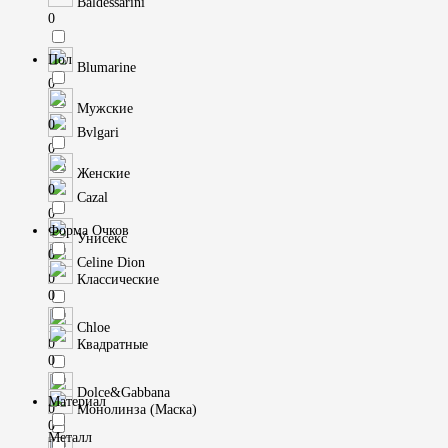
Baldessarini
0
Пол
Blumarine
0
Мужские
0
Bvlgari
0
Женские
0
Cazal
0
Форма Очков
Унисекс
0
Celine Dion
0
Классические
0
Chloe
0
Квадратные
0
Dolce&Gabbana
Материал
0
Монолинза (Маска)
0
Металл