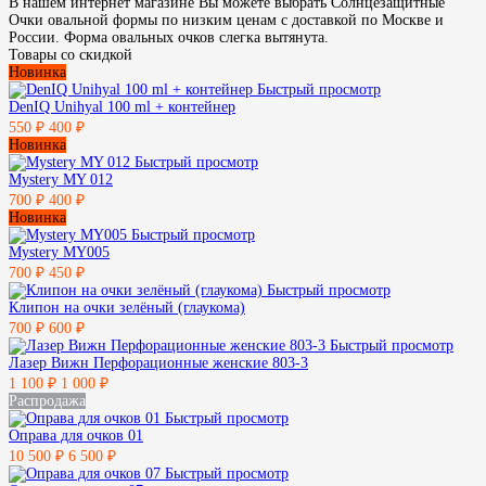
В нашем интернет магазине Вы можете выбрать Солнцезащитные
Очки овальной формы по низким ценам с доставкой по Москве и
России. Форма овальных очков слегка вытянута.
Товары со скидкой
Новинка
Быстрый просмотр
DenIQ Unihyal 100 ml + контейнер
550 ₽
400 ₽
Новинка
Быстрый просмотр
Mystery MY 012
700 ₽
400 ₽
Новинка
Быстрый просмотр
Mystery MY005
700 ₽
450 ₽
Быстрый просмотр
Клипон на очки зелёный (глаукома)
700 ₽
600 ₽
Быстрый просмотр
Лазер Вижн Перфорационные женские 803-3
1 100 ₽
1 000 ₽
Распродажа
Быстрый просмотр
Оправа для очков 01
10 500 ₽
6 500 ₽
Быстрый просмотр