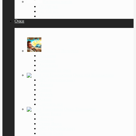
Растворы капли
От 160 мл.
До 160 мл.
Капли в глаза
Очки
Очки для Водителя
Для ночи
Дневные
Антифары
Клипоны на очки
Очки для Компьютера
SPG (Фёдоровские)
Matsuda
Gunnar
Mystery
Xiaomi
Смотреть все
Очки Тренажёры
Лазер Вижн
Матсуда
Супер Вижн
SPG (Фёдоровские)
Доктор Грасс