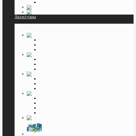
Смотреть все
Готовые очки
Очки Лупы
Аксессуары
Салфетки
Тканевые
Влажные
Спреи для очков
Футляры
Большие
Средние
Маленькие
Специальные
Тестеры
Лупы
Отвёртки
Различные
Наборы контейнеры МКЛ
Пинцеты
Окклюдеры
Cтопперы
Цепочки
Растворы капли