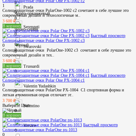
Солнцезащитные очки Polar One PX-1002 c2
0
1
Prada
Солнцезащитные очки PolarOne-1002 c2 сочетают в себе лучшие это
0
Чёрно-орванжевый
современный дизайн и технологичные м..
0
3 600 ₽
В корзину
Serengeti
Чёрно-серый
0
0
Быстрый просмотр
Солнцезащитные очки Polar One PX-1002 c3
Чёрный
0
Swarovski
0
Солнцезащитные очки PolarOne-1002 c3 сочетают в себе лучшие это
0
современный дизайн и тех..
3 600 ₽
В корзину
Trussardi
0
Быстрый просмотр
Солнцезащитные очки Polar One PX-1004 с1
0
Valentin Yudashkin
Солнцезащитные очки PolarOne PX-1004 C1 спортивная форма и
0
легкая алюминевая оправ отличает эт..
3 700 ₽
Выберите Цвет:
Valentino
0
В корзину
Быстрый просмотр
Versace
Солнцезащитные очки PolarOne px-1013
0
0