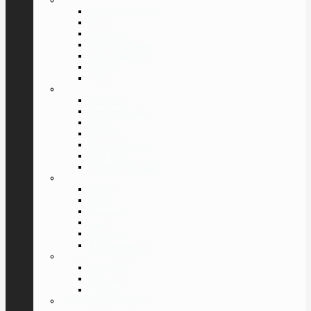
»
Dolce & Gabbana
Furla
Givenchy
Giorgio Armani
Laura Biagiotti
Lacoste
Luxury
»
Pal Zileri
Porsche Design
Police
Ray Ban
Roberto Cavalli
Tom Ford
Valentin Yudashkin
»
Versace
Guess
Trussardi
Cazal
Swarovski
Все Бренды
⇓
ПОИСК ПО ПОЛУ
Мужские
Женские
Унисекс
ПОИСК ПО ФОРМЕ