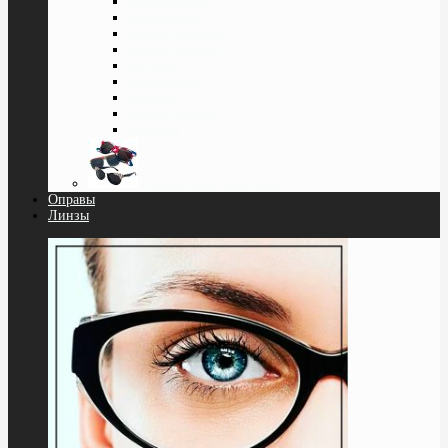
Классические
Квадратные
Кошка Лисичка
Капли Авиатор
Круглые
Спортивные
Бабочка
Нестандартные
Wayfarer
Солнцезащитные очки
Оправы
Линзы