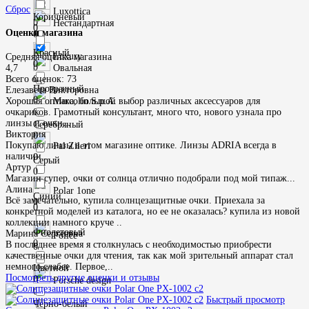
Сброс
Luxottica
Коричневый
0
Нестандартная
0
Оценки магазина
0
Красный
Luxury
Средняя оценка магазина
0
0
Овальная
4,7
0
Всего оценок: 73
Прозрачный
Елезавета Викторовна
0
Marcolin S.p.A.
Хорошая оптика, большой выбор различных аксессуаров для
0
очкариков. Грамотный консультант, много что, нового узнала про
линзы и очки...
Серебряный
Виктория
0
Покупаю линзы в этом магазине оптике. Линзы ADRIA всегда в
Pal Zileri
наличии...
0
Серый
Артур
0
Магазин супер, очки от солнца отлично подобрали под мой типаж...
Алина
Polar 1one
Синий
Всё замечательно, купила солнцезащитные очки. Приехала за
0
0
конкретной моделей из каталога, но ее не оказалась? купила из новой
коллекции намного круче ..
Фиолетовый
Марина Сергеевна
Police
0
В последнее время я столкнулась с необходимостью приобрести
0
качественные очки для чтения, так как мой зрительный аппарат стал
немного слабее. Первое,..
Цветной
Посмотреть другие оценки и отзывы
0
Porsche design
0
Быстрый просмотр
Чёрно-белый