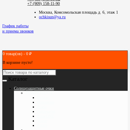
+7 (909) 158-11-90
Москва, Комсомольская площадь д. 6, этаж 1
ochkisun@ya.ru
График работы
и приема звонков
0 товар(ов) - 0 ₽
В корзине пусто!
Каталог
Cолнцезащитные очки
ПО БРЕНДАМ
Bvlgari
Blumarine
Prada
Baldesarini
PolarONE
Vogue
Police