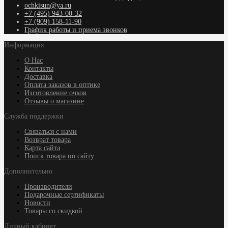
ochkisun@ya.ru
+7 (495) 943-00-32
+7 (909) 158-11-90
График работы и приема звонков
Информация
О Нас
Контакты
Доставка
Оплата заказов в оптике
Изготовление очков
Отзывы о магазине
Служба поддержки
Связаться с нами
Возврат товара
Карта сайта
Поиск товара по сайту
Дополнительно
Производители
Подарочные сертификаты
Новости
Товары со скидкой
Личный кабинет