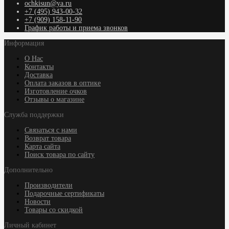
ochkisun@ya.ru
+7 (495) 943-00-32
+7 (909) 158-11-90
График работы и приема звонков
Информация
О Нас
Контакты
Доставка
Оплата заказов в оптике
Изготовление очков
Отзывы о магазине
Служба поддержки
Связаться с нами
Возврат товара
Карта сайта
Поиск товара по сайту
Дополнительно
Производители
Подарочные сертификаты
Новости
Товары со скидкой
Личный кабинет