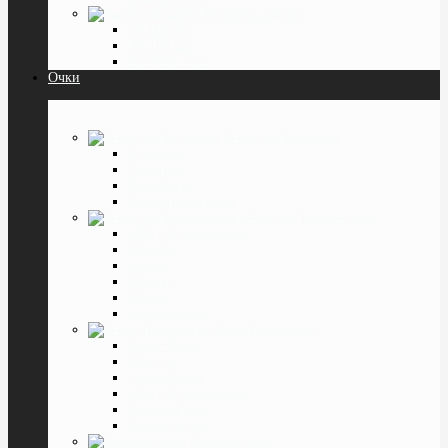
Растворы капли
От 160 мл.
До 160 мл.
Капли в глаза
Очки
Очки для Водителя
Для ночи
Дневные
Антифары
Клипоны на очки
Очки для Компьютера
SPG (Фёдоровские)
Matsuda
Gunnar
Mystery
Xiaomi
Смотреть все
Очки Тренажёры
Лазер Вижн
Матсуда
Супер Вижн
SPG (Фёдоровские)
Доктор Грасс
Смотреть все
Готовые очки