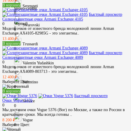
14 800 ₽
В корзину
Serengeti
Чёрно-серый
0
0
Быстрый просмотр
Солнцезащитные очки Armani Exchange 4105
Чёрный
0
Swarovski
0
Модель очков от известного бренда молодежной линии Arman
0
Exchange AX4105-82985G - это элегантны..
13 400 ₽
В корзину
Trussardi
0
Быстрый просмотр
Солнцезащитные очки Armani Exchange 4089
0
Valentin Yudashkin
Модель очков от известного бренда молодежной линии Arman
0
Exchange AX4089-803713 - это элегантны..
12 400 ₽
Выберите Цвет:
Valentino
0
В корзину
Быстрый просмотр
Очки Vogue 5376
Versace
0
0
Мы доставим очки Vogue 5376 (Вог) по Москве, а также по России в
кратчайшие сроки. Мы всегда готовы ..
Vogue
8 200 ₽
0
Выберите Цвет: