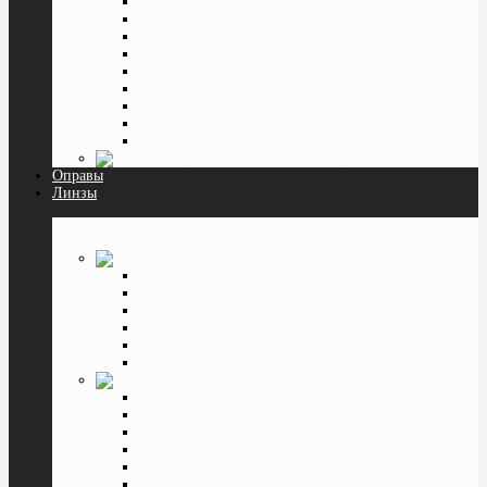
Классические
Квадратные
Кошка Лисичка
Капли Авиатор
Круглые
Спортивные
Бабочка
Нестандартные
Wayfarer
Солнцезащитные очки
Оправы
Линзы
Линзы для очков
Традиционные
Бифокальные
Прогрессивные
Компьютерные
Офисные
Смотреть все
Контактные Линзы
Однодневные
Двухнедельные
Ежемесячные
Традиционные
Цветные
Смотреть все