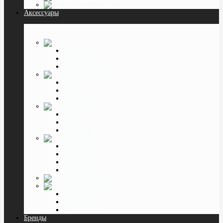
Очки Лупы
Аксессуары
Салфетки
Тканевые
Влажные
Спреи для очков
Футляры
Большие
Средние
Маленькие
Специальные
Тестеры
Лупы
Отвёртки
Различные
Наборы контейнеры МКЛ
Пинцеты
Окклюдеры
Cтопперы
Цепочки
Растворы капли
От 160 мл.
До 160 мл.
Капли в глаза
Бренды