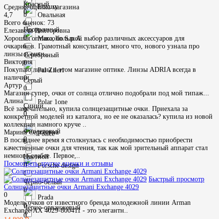
Красный
Luxury
Средняя оценка магазина
0
0
Овальная
4,7
0
Всего оценок: 73
Прозрачный
Елезавета Викторовна
0
Marcolin S.p.A.
Хорошая оптика, большой выбор различных аксессуаров для
0
очкариков. Грамотный консультант, много что, нового узнала про
линзы и очки...
Серебряный
Виктория
0
Покупаю линзы в этом магазине оптике. Линзы ADRIA всегда в
Pal Zileri
наличии...
0
Серый
Артур
0
Магазин супер, очки от солнца отлично подобрали под мой типаж...
Алина
Polar 1one
Синий
Всё замечательно, купила солнцезащитные очки. Приехала за
0
0
конкретной моделей из каталога, но ее не оказалась? купила из новой
коллекции намного круче ..
Фиолетовый
Марина Сергеевна
Police
0
В последнее время я столкнулась с необходимостью приобрести
0
качественные очки для чтения, так как мой зрительный аппарат стал
немного слабее. Первое,..
Цветной
Посмотреть другие оценки и отзывы
0
Porsche design
0
Быстрый просмотр
Чёрно-белый
Солнцезащитные очки Armani Exchange 4029
0
0
Prada
Модель очков от известного бренда молодежной линии Arman
0
Чёрно-орванжевый
Exchange AX 4029-800411 - это элегантн..
0