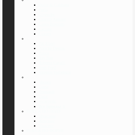
»
Dolce & Gabbana
Furla
Givenchy
Giorgio Armani
Laura Biagiotti
Lacoste
Luxury
»
Pal Zileri
Porsche Design
Police
Ray Ban
Roberto Cavalli
Tom Ford
Valentin Yudashkin
»
Versace
Guess
Trussardi
Cazal
Swarovski
Все Бренды
⇓
ПОИСК ПО ПОЛУ
Мужские
Женские
Унисекс
ПОИСК ПО ФОРМЕ