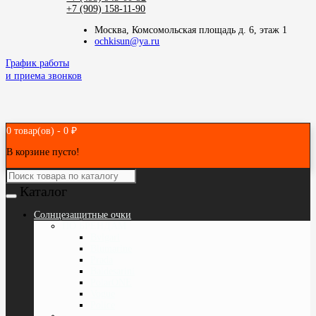
+7 (909) 158-11-90
Москва, Комсомольская площадь д. 6, этаж 1
ochkisun@ya.ru
График работы
и приема звонков
0 товар(ов) - 0 ₽
В корзине пусто!
Каталог
Cолнцезащитные очки
ПО БРЕНДАМ
Bvlgari
Blumarine
Prada
Baldesarini
PolarONE
Vogue
Police