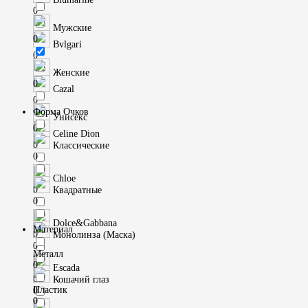
0
Мужские
0
Bvlgari
0
Женские
0
Cazal
0
Форма Очков
Унисекс
0
Celine Dion
0
Классические
0
Chloe
0
Квадратные
0
Dolce&Gabbana
Материал
0
Монолинза (Маска)
0
Металл
0
Escada
0
Кошачий глаз
Пластик
0
0