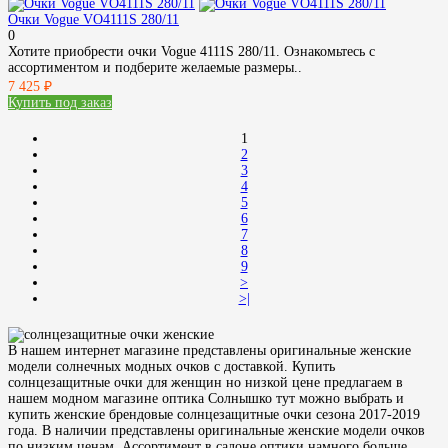
Очки Vogue VO4111S 280/11
0
Хотите приобрести очки Vogue 4111S 280/11. Ознакомьтесь с
ассортиментом и подберите желаемые размеры..
7 425 ₽
Купить под заказ
1
2
3
4
5
6
7
8
9
>
>|
В нашем интернет магазине представлены оригинальные женские
модели солнечных модных очков с доставкой. Купить
солнцезащитные очки для женщин но низкой цене предлагаем в
нашем модном магазине оптика Солнышко тут можно выбрать и
купить женские брендовые солнцезащитные очки сезона 2017-2019
года. В наличии представлены оригинальные женские модели очков
по низким ценам. Ассортимент в салоне оптики намного больше