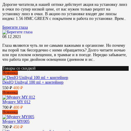
Дорогие читатели,в нашей оптике действует акция на установку линз
в очки по супер низкой цене, от вас нужен только рецепт на
установку линз в очки. В акцию по установке входят две линзы
индекс 1.56 HMC GREEN с покрытием и работа по установке. Врем..
Берегите глаза
08.12.2021
Глаза являются чуть ли не самыми важными в организме. Но почему
вы порой так бессердечно с ними обращаетесь? Долго читаете ночью
или при плохом освещении, в трамвае и в поезде. Нередко забываете,
что работа при двойном освещении (дневном и ис..
Товары со скидкой
Новинка
DenIQ Unihyal 100 ml + контейнер
550 ₽
400 ₽
Новинка
Mystery MY 012
700 ₽
400 ₽
Новинка
Mystery MY005
700 ₽
450 ₽