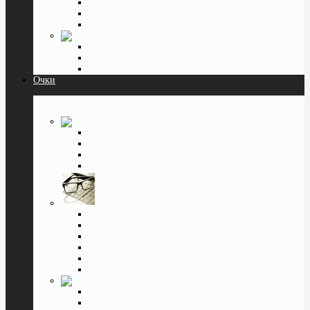
Традиционные
Цветные
Смотреть все
Растворы капли
От 160 мл.
До 160 мл.
Капли в глаза
Очки
Очки для Водителя
Для ночи
Дневные
Антифары
Клипоны на очки
Очки для Компьютера
SPG (Фёдоровские)
Matsuda
Gunnar
Mystery
Xiaomi
Смотреть все
Очки Тренажёры
Лазер Вижн
Матсуда