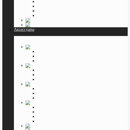
Супер Вижн
SPG (Фёдоровские)
Доктор Грасс
Смотреть все
Готовые очки
Очки Лупы
Аксессуары
Салфетки
Тканевые
Влажные
Спреи для очков
Футляры
Большие
Средние
Маленькие
Специальные
Тестеры
Лупы
Отвёртки
Различные
Наборы контейнеры МКЛ
Пинцеты
Окклюдеры
Cтопперы
Цепочки