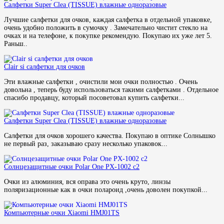
Салфетки Super Clea (TISSUE) влажные одноразовые
Лучшие салфетки для очков, каждая салфетка в отдельной упаковке,
очень удобно положить в сумочку . Замечательно чистит стекло на
очках и на телефоне, к покупке рекомендую. Покупаю их уже лет 5.
Раньш..
Clair si салфетки для очков
Эти влажные салфетки , очистили мои очки полностью . Очень
довольна , теперь буду использоваться такими салфетками . Отдельное
спасибо продавцу, который посоветовал купить салфетки...
Салфетки Super Clea (TISSUE) влажные одноразовые
Салфетки для очков хорошего качества. Покупаю в оптике Солнышко
не первый раз, заказываю сразу несколько упаковок...
Солнцезащитные очки Polar One PX-1002 c2
Очки из алюминия, вся оправа это очень круто, линзы
поляризационные как в очки полароид ,очень доволен покупкой...
Компьютерные очки Xiaomi HMJ01TS