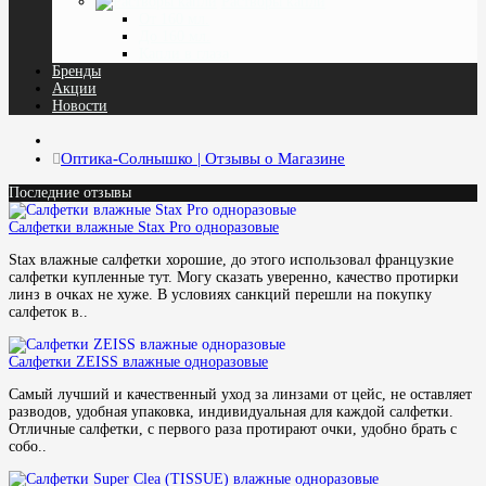
Растворы капли
От 160 мл.
До 160 мл.
Капли в глаза
Бренды
Акции
Новости
Оптика-Солнышко | Отзывы о Магазине
Последние отзывы
Салфетки влажные Stax Pro одноразовые
Stax влажные салфетки хорошие, до этого использовал французкие
салфетки купленные тут. Могу сказать уверенно, качество протирки
линз в очках не хуже. В условиях санкций перешли на покупку
салфеток в..
Салфетки ZEISS влажные одноразовые
Самый лучший и качественный уход за линзами от цейс, не оставляет
разводов, удобная упаковка, индивидуальная для каждой салфетки.
Отличные салфетки, с первого раза протирают очки, удобно брать с
собо..