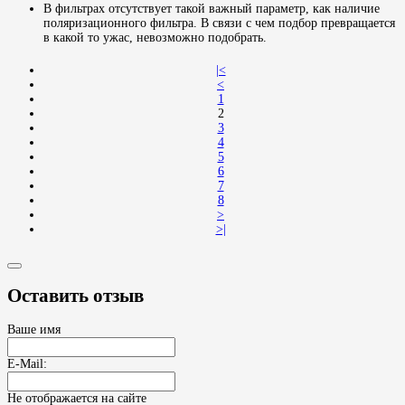
В фильтрах отсутствует такой важный параметр, как наличие
поляризационного фильтра. В связи с чем подбор превращается
в какой то ужас, невозможно подобрать.
|<
<
1
2
3
4
5
6
7
8
>
>|
Оставить отзыв
Ваше имя
E-Mail:
Не отображается на сайте