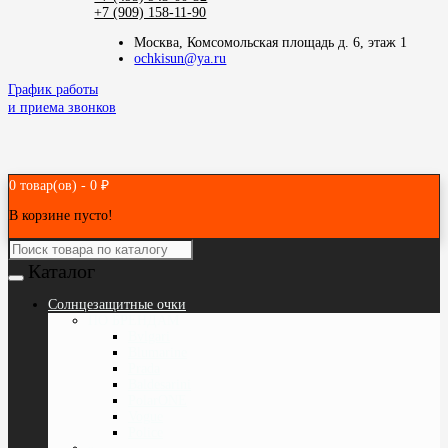
+7 (909) 158-11-90
Москва, Комсомольская площадь д. 6, этаж 1
ochkisun@ya.ru
График работы
и приема звонков
0 товар(ов) - 0 ₽
В корзине пусто!
Каталог
Cолнцезащитные очки
ПО БРЕНДАМ
Bvlgari
Blumarine
Prada
Baldesarini
PolarONE
Vogue
Police