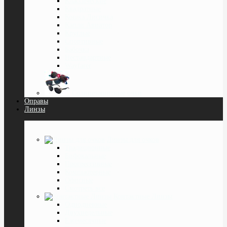
Классические
Квадратные
Кошка Лисичка
Капли Авиатор
Круглые
Спортивные
Бабочка
Нестандартные
Wayfarer
Солнцезащитные очки
Оправы
Линзы
Линзы для очков
Традиционные
Бифокальные
Прогрессивные
Компьютерные
Офисные
Смотреть все
Контактные Линзы
Однодневные
Двухнедельные
Ежемесячные