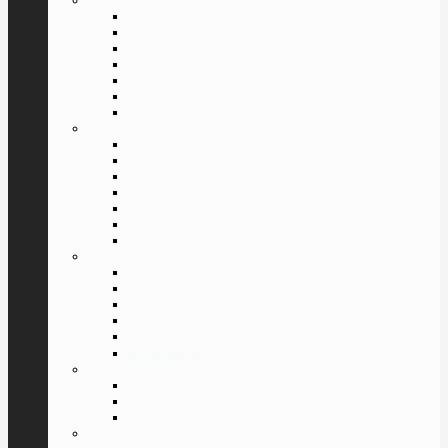
»
Dolce & Gabbana
Furla
Givenchy
Giorgio Armani
Laura Biagiotti
Lacoste
Luxury
»
Pal Zileri
Porsche Design
Police
Ray Ban
Roberto Cavalli
Tom Ford
Valentin Yudashkin
»
Versace
Guess
Trussardi
Cazal
Swarovski
Все Бренды
⇓
ПОИСК ПО ПОЛУ
Мужские
Женские
Унисекс
ПОИСК ПО ФОРМЕ